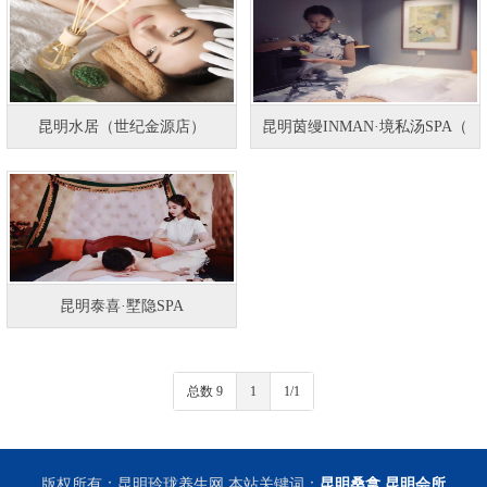
昆明水居（世纪金源店）
昆明茵缦INMAN·境私汤SPA（
昆明泰喜·墅隐SPA
总数 9
1
1/1
版权所有：昆明玲珑养生网 本站关键词：
昆明桑拿
昆明会所