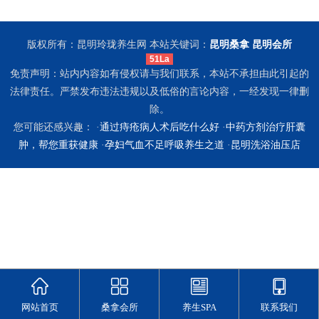
版权所有：昆明玲珑养生网 本站关键词：
昆明桑拿
昆明会所
51La
免责声明：站内内容如有侵权请与我们联系，本站不承担由此引起的
法律责任。严禁发布违法违规以及低俗的言论内容，一经发现一律删
除。
您可能还感兴趣： ·
通过痔疮病人术后吃什么好
·
中药方剂治疗肝囊
肿，帮您重获健康
·
孕妇气血不足呼吸养生之道
·
昆明洗浴油压店
网站首页
桑拿会所
养生SPA
联系我们