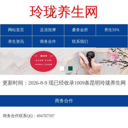
玲珑养生网
网站首页
足浴按摩
桑拿会所
养生SPA
养生资讯
商务合作
联系我们
更新时间：2026-8-9 现已经收录1009条昆明玲珑养生网
信息
商务合作
商务合作联系QQ：494787597