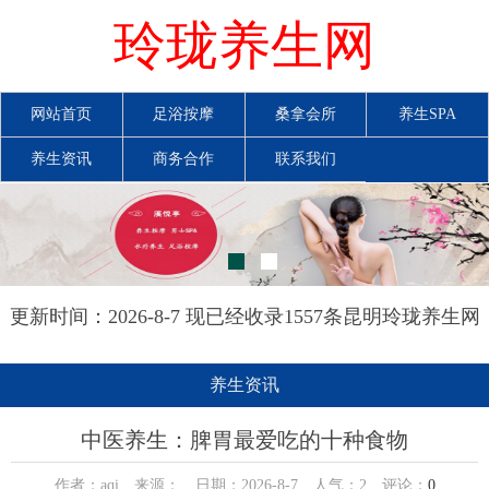
玲珑养生网
网站首页
足浴按摩
桑拿会所
养生SPA
养生资讯
商务合作
联系我们
更新时间：2026-8-7 现已经收录1557条昆明玲珑养生网
信息
养生资讯
中医养生：脾胃最爱吃的十种食物
作者：aqi 来源： 日期：2026-8-7 人气：
2
评论：
0