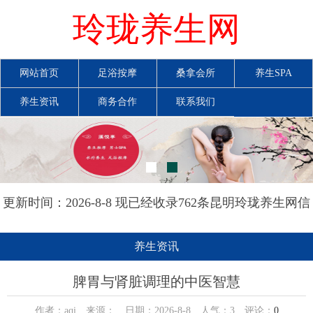
玲珑养生网
网站首页
足浴按摩
桑拿会所
养生SPA
养生资讯
商务合作
联系我们
更新时间：2026-8-8 现已经收录762条昆明玲珑养生网信
息
养生资讯
脾胃与肾脏调理的中医智慧
作者：aqi 来源： 日期：2026-8-8 人气：
3
评论：
0