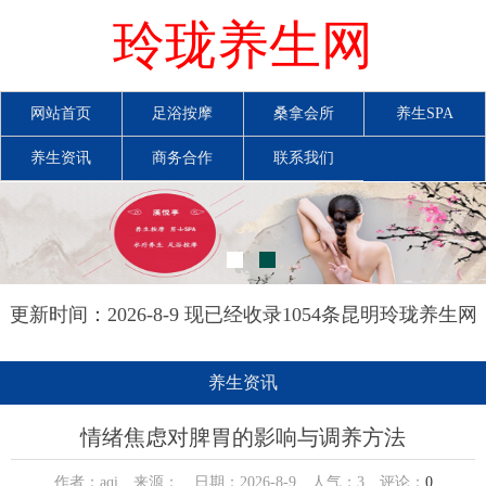
玲珑养生网
网站首页
足浴按摩
桑拿会所
养生SPA
养生资讯
商务合作
联系我们
更新时间：2026-8-9 现已经收录1054条昆明玲珑养生网
信息
养生资讯
情绪焦虑对脾胃的影响与调养方法
作者：aqi 来源： 日期：2026-8-9 人气：
3
评论：
0