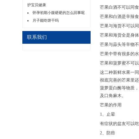
护宝贝健康
芒果白酒不可以同食
怀孕初期小腹硬硬的怎么回事呢
芒果和白酒是辛辣食
月子能吃饼干吗
芒果与海货不可以同
芒果和海货全是身体
联系我们
芒果与蒜头等辛物不
芒果中带有很多的水
芒果和菠萝蜜不可以
这二种新鲜水果一同
彻底完善的芒果里还
菠萝蛋白酶等物质，
及口角麻木。
芒果的作用
1、止晕
有症状的盆友可以吃
2、防癌