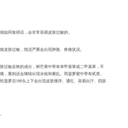
假如同食得话，会非常容易皮肤过敏的。
致皮肤过敏，情况严重会出現肿胀、疼痛状况。
肤过敏反映的成分，鲜芒果中带有单甲基苯或二甲基苯，不
痛，重则还会继续出現水疱和糜乱。而菠萝蜜中带有甙类、
吃菠萝后1钟头上下会出現皮肤瘙痒、通红、容易出汗、四肢
。