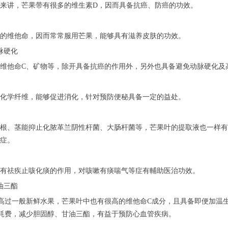
来讲，芒果带有很多的维生素D，因而具备抗癌、防癌的功效。
的维他命，因而常常服用芒果，能够具有滋养皮肤的功效。
脉硬化
维他命C、矿物等，除开具备抗癌的作用外，另外也具备避免动脉硬化及
化学纤维，能够促进消化，针对预防便秘具备一定的益处。
根、茎能抑止化脓革兰阴性杆菌、大肠杆菌等，芒果叶的提取液也一样有
症。
有祛疾止咳化痰的作用，对咳嗽有痰喘气等症有輔助医治功效。
油三酯
高过一般新鲜水果，芒果叶中也有很高的维他命C成分，且具备即便加温
耗费，减少胆固醇、甘油三酯，有益于预防心血管疾病。