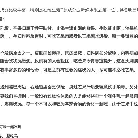
成分比较丰富，特别是在维生素D原成分占新鲜水果之第一位，具备明目
题：
剖析，芒果归属于性平味甘、止渴生津止渴的鲜果。生吃能止呕，治晕机
药」。孕妇作闷反胃时，可吃芒果肉或者以芒果煎水进餐。唯一要留意的
六个发病原因之一。皮肤病如湿疹、疮疡出脓，妇科病如分泌物，内科病
能会致状况恶变。反倒有的人会担忧，吃芒果令青春痘提升，这念头则属
有丰富多彩的维他命，可是之前有过敏的症状的人，尽可能不必吃芒果。
遇到嘴巴周边，吞通道里会更保险，摸过芒果汁后要留意洗手消毒。另外
容我们掌握到，一般沒有过敏性体质的人是能够将每一个和牛乳一起服用
、疼痛状况。每一个不可以和较为辛辣食物的食材一起吃，由于芒果中也
可以一起吃吗
以一起吃吗