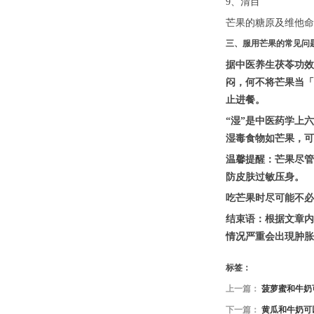
9、清目
芒果的糖原及维他命
三、服用芒果的常见问
据中医养生茯苓功效
闷，何不将芒果当「
止进餐。
“湿”是中医药学上
湿毒食物如芒果，可
温馨提醒：芒果尽管
防皮肤过敏压身。
吃芒果时尽可能不必
结束语：根据文章内
情况严重会出現肿胀
标签：
上一篇：
菠萝蜜和牛奶
下一篇：
黄瓜和牛奶可