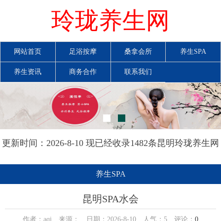
玲珑养生网
网站首页
足浴按摩
桑拿会所
养生SPA
养生资讯
商务合作
联系我们
更新时间：2026-8-10 现已经收录1482条昆明玲珑养生网
信息
养生SPA
昆明SPA水会
作者：aqi 来源： 日期：2026-8-10 人气：
5
评论：
0